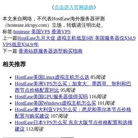
《
点击进入官网选购
》
本文来自网络，不代表HostEase海外服务器评测
（hostease.idcspy.com）立场，转载请注明出处。
标签:
hostease
美国VPS
香港VPS
上一篇
HostEase九月大促 虚拟主机低至6折 美国服务器仅$34.9
VPS低至$34.9/年
下一篇
香港站群服务器选型购买指南
相关推荐
HostEase美国Linux虚拟主机怎么选
85
阅读
HostEase美洲VPS怎么买：加拿大、墨西哥、智利和巴
西节点价格配置对比
95
阅读
HostEase美国GPU服务器值得买吗
116
阅读
HostEase美国Windows虚拟主机怎么买
101
阅读
HostEase澳大利亚VPS怎么买：悉尼和墨尔本节点价格
配置与购买建议
107
阅读
HostEase日本VPS怎么买 东京大阪节点价格配置和选择
建议
112
阅读