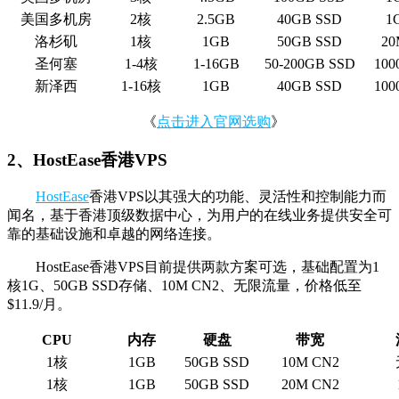
美国多机房
2核
2.5GB
40GB SSD
1
洛杉矶
1核
1GB
50GB SSD
20
圣何塞
1-4核
1-16GB
50-200GB SSD
100
新泽西
1-16核
1GB
40GB SSD
100
《
点击进入官网选购
》
2、HostEase香港VPS
HostEase
香港VPS以其强大的功能、灵活性和控制能力而
闻名，基于香港顶级数据中心，为用户的在线业务提供安全可
靠的基础设施和卓越的网络连接。
HostEase香港VPS目前提供两款方案可选，基础配置为1
核1G、50GB SSD存储、10M CN2、无限流量，价格低至
$11.9/月。
CPU
内存
硬盘
带宽
1核
1GB
50GB SSD
10M CN2
1核
1GB
50GB SSD
20M CN2