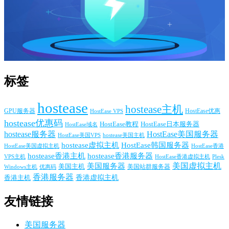
标签
hostease
hostease主机
GPU服务器
HostEase VPS
HostEase优惠
hostease优惠码
HostEase日本服务器
HostEase教程
HostEase域名
hostease服务器
HostEase美国服务器
HostEase美国VPS
hostease美国主机
hostease虚拟主机
HostEase韩国服务器
HostEase香港
HostEase美国虚拟主机
hostease香港主机
hostease香港服务器
VPS主机
Plesk
HostEase香港虚拟主机
美国服务器
美国虚拟主机
美国主机
美国站群服务器
Windows主机
优惠码
香港服务器
香港主机
香港虚拟主机
友情链接
美国服务器