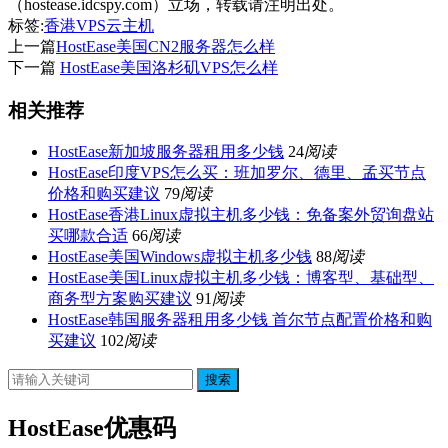
（hostease.idcspy.com）立场，转载请注明出处。
标签:
香港VPS云主机
上一篇
HostEase美国CN2服务器怎么样
下一篇
HostEase美国洛杉矶VPS怎么样
相关推荐
HostEase新加坡服务器租用多少钱
24
阅读
HostEase印度VPS怎么买：班加罗尔、德里、孟买节点
价格和购买建议
79
阅读
HostEase香港Linux虚拟主机多少钱：免备案外贸询盘站
买哪款合适
66
阅读
HostEase美国Windows虚拟主机多少钱
88
阅读
HostEase美国Linux虚拟主机多少钱：博客型、基础型、
商务型方案购买建议
91
阅读
HostEase韩国服务器租用多少钱 首尔节点配置价格和购
买建议
102
阅读
搜索
HostEase优惠码