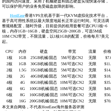
的国内访问速度。采用了机械硬盘和固态硬盘实现快速存储，
可以保护用户的业务免受磁盘故障的影响。
HostEase
香港VPS主机基于新一代KVM虚拟化技术平台，
基于高可用性系统以最大限度地延长正常运行时间。可灵活调
整规格配置，随时升级，目前提供的租用套餐可选CPU1核~6
核，内存1GB~16GB，硬盘空间25GB~200GB，可选5M或
10M CN2带宽，不限流量，以1核1GB的配置，价格每月7美元
起。
CPU
内存
硬盘
带宽
流量
价格
1核
1GB
25GB机械/固态
5M/可选CN2
无限
$7.
2核
1GB
30GB机械/固态
5M/可选CN2
无限
$11
2核
1.5G
35GB机械/固态
5M/可选CN2
无限
$14
2核
2G
40GB机械/固态
5M/可选CN2
无限
$18
4核
4G
80GB机械/固态
10M/可选CN2
无限
$35
4核
6G
100GB机械/固态
10M/可选CN2
无限
$49
6核
8G
160GB机械/固态
10M/可选CN2
无限
$56
6核
16G
200GB机械/固态
10M/可选CN2
无限
$70
本文来自网络，不代表HostEase海外服务器评测