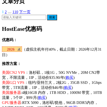
文章分页
1
2
…
110
下一页
搜索
HostEase优惠码
优惠码：
2026
（虚拟主机年付40%，截止日期：2026年12月31
日）
推荐方案：
美国CN2 VPS
：洛杉矶，1核1G，50G NVMe，20M CN2带
宽，不限流量，1IP，活动价$35.90/年(
购买
)
美国G口 VPS
：纽约/亚特兰大，2核2G，35GB SSD，1Gbps
带宽，5TB流量，1IP，活动价$46/年(
购买
)
美国服务器
:4核16GB 内存，1TB HDD，1000M 带宽，10TB
流量，5个IP，$99/月(
购买
)
GPU服务器
:RTX 5090，洛杉矶/犹他，96GB DDR5内存，