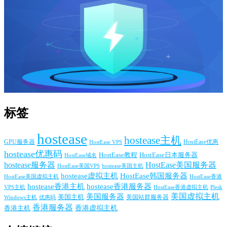
标签
hostease
hostease主机
GPU服务器
HostEase VPS
HostEase优惠
hostease优惠码
HostEase日本服务器
HostEase教程
HostEase域名
hostease服务器
HostEase美国服务器
HostEase美国VPS
hostease美国主机
hostease虚拟主机
HostEase韩国服务器
HostEase香港
HostEase美国虚拟主机
hostease香港主机
hostease香港服务器
VPS主机
Plesk
HostEase香港虚拟主机
美国服务器
美国虚拟主机
美国主机
美国站群服务器
Windows主机
优惠码
香港服务器
香港主机
香港虚拟主机