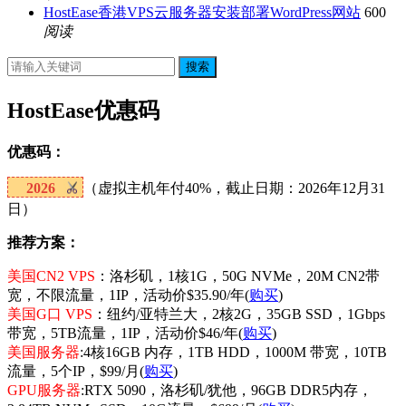
HostEase香港VPS云服务器安装部署WordPress网站
600
阅读
搜索
HostEase优惠码
优惠码：
2026
（虚拟主机年付40%，截止日期：2026年12月31
日）
推荐方案：
美国CN2 VPS
：洛杉矶，1核1G，50G NVMe，20M CN2带
宽，不限流量，1IP，活动价$35.90/年(
购买
)
美国G口 VPS
：纽约/亚特兰大，2核2G，35GB SSD，1Gbps
带宽，5TB流量，1IP，活动价$46/年(
购买
)
美国服务器
:4核16GB 内存，1TB HDD，1000M 带宽，10TB
流量，5个IP，$99/月(
购买
)
GPU服务器
:RTX 5090，洛杉矶/犹他，96GB DDR5内存，