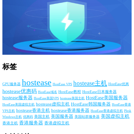
标签
hostease
hostease主机
GPU服务器
HostEase VPS
HostEase优惠
hostease优惠码
HostEase日本服务器
HostEase教程
HostEase域名
hostease服务器
HostEase美国服务器
HostEase美国VPS
hostease美国主机
hostease虚拟主机
HostEase韩国服务器
HostEase香港
HostEase美国虚拟主机
hostease香港主机
hostease香港服务器
VPS主机
Plesk
HostEase香港虚拟主机
美国服务器
美国虚拟主机
美国主机
美国站群服务器
Windows主机
优惠码
香港服务器
香港主机
香港虚拟主机