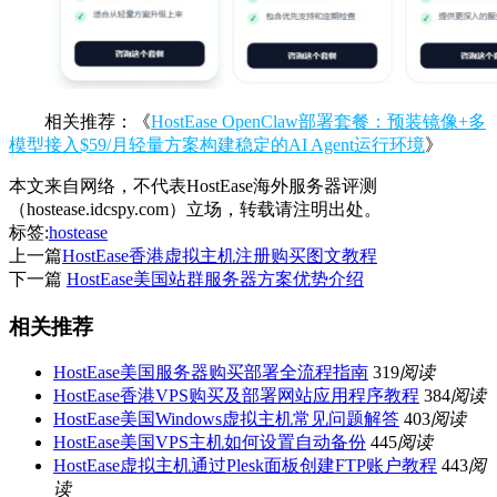
相关推荐：《
HostEase OpenClaw部署套餐：预装镜像+多
模型接入$59/月轻量方案构建稳定的AI Agent运行环境
》
本文来自网络，不代表HostEase海外服务器评测
（hostease.idcspy.com）立场，转载请注明出处。
标签:
hostease
上一篇
HostEase香港虚拟主机注册购买图文教程
下一篇
HostEase美国站群服务器方案优势介绍
相关推荐
HostEase美国服务器购买部署全流程指南
319
阅读
HostEase香港VPS购买及部署网站应用程序教程
384
阅读
HostEase美国Windows虚拟主机常见问题解答
403
阅读
HostEase美国VPS主机如何设置自动备份
445
阅读
HostEase虚拟主机通过Plesk面板创建FTP账户教程
443
阅
读