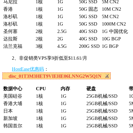
马尼拉
1核
1G
50G SSD
5M CN2
香港
1核
1G
50G 固态
10M CN2
洛杉矶
1核
1G
50G SSD
5M CN2
洛杉矶
1核
1G
50G SSD
1000M CN2
圣何塞
2核
2.5G
40G SSD
1G 中国优化
达拉斯
2核
2G
40G SSD
10G BGP
法兰克福
3核
4.5G
200G SSD
1G BGP
2、非促销类VPS享9折低至$11.61/月
HostEase优惠码
：
disc_01T3M3HET9VIEHE06LNNG2W5Q1N
数据中心
CPU
内存
硬盘
美国硅谷
1核
1G
25GB机械/SSD
1
香港大埔
1核
1G
25GB机械/SSD
5
日本
1核
1G
25GB机械/SSD
5
新加坡
1核
1G
25GB机械/SSD
5
韩国首尔
1核
1G
25GB机械/SSD
5