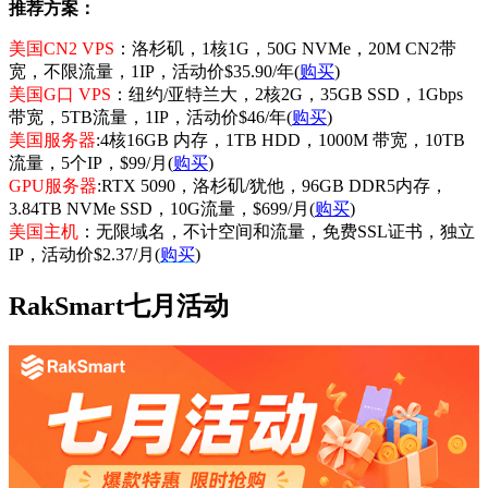
推荐方案：
美国CN2 VPS
：洛杉矶，1核1G，50G NVMe，20M CN2带
宽，不限流量，1IP，活动价$35.90/年(
购买
)
美国G口 VPS
：纽约/亚特兰大，2核2G，35GB SSD，1Gbps
带宽，5TB流量，1IP，活动价$46/年(
购买
)
美国服务器
:4核16GB 内存，1TB HDD，1000M 带宽，10TB
流量，5个IP，$99/月(
购买
)
GPU服务器
:RTX 5090，洛杉矶/犹他，96GB DDR5内存，
3.84TB NVMe SSD，10G流量，$699/月(
购买
)
美国主机
：无限域名，不计空间和流量，免费SSL证书，独立
IP，活动价$2.37/月(
购买
)
RakSmart七月活动