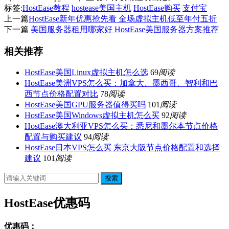
标签:
HostEase教程
hostease美国主机
HostEase购买
支付宝
上一篇
HostEase新年优惠抢先看 全场虚拟主机低至年付五折
下一篇
美国服务器租用哪家好 HostEase美国服务器方案推荐
相关推荐
HostEase美国Linux虚拟主机怎么选
69
阅读
HostEase美洲VPS怎么买：加拿大、墨西哥、智利和巴
西节点价格配置对比
78
阅读
HostEase美国GPU服务器值得买吗
101
阅读
HostEase美国Windows虚拟主机怎么买
92
阅读
HostEase澳大利亚VPS怎么买：悉尼和墨尔本节点价格
配置与购买建议
94
阅读
HostEase日本VPS怎么买 东京大阪节点价格配置和选择
建议
101
阅读
搜索
HostEase优惠码
优惠码：