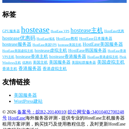
标签
hostease
hostease主机
GPU服务器
HostEase VPS
HostEase优惠
hostease优惠码
HostEase日本服务器
HostEase教程
HostEase域名
hostease服务器
HostEase美国服务器
HostEase美国VPS
hostease美国主机
hostease虚拟主机
HostEase韩国服务器
HostEase香港
HostEase美国虚拟主机
hostease香港主机
hostease香港服务器
VPS主机
Plesk
HostEase香港虚拟主机
美国服务器
美国虚拟主机
美国主机
美国站群服务器
Windows主机
优惠码
香港服务器
香港主机
香港虚拟主机
友情链接
美国服务器
WordPress建站
© 2026
备案号：皖B2-20140010
|
皖公网安备:34010402700248
号
HostEase
海外服务器评测 - 提供专业的HostEase主机服务器
租用方案评测，购买技巧及使用教程信息，及时更新HostEase