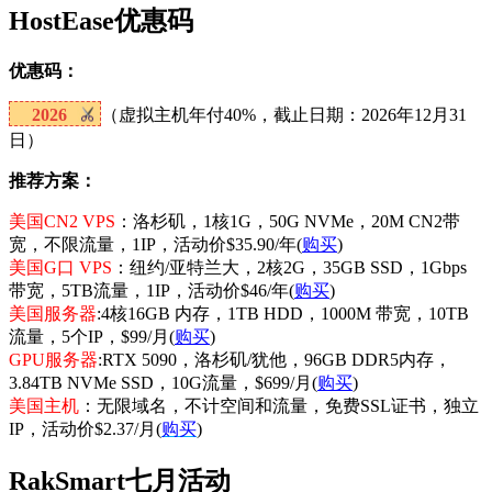
HostEase优惠码
优惠码：
2026
（虚拟主机年付40%，截止日期：2026年12月31
日）
推荐方案：
美国CN2 VPS
：洛杉矶，1核1G，50G NVMe，20M CN2带
宽，不限流量，1IP，活动价$35.90/年(
购买
)
美国G口 VPS
：纽约/亚特兰大，2核2G，35GB SSD，1Gbps
带宽，5TB流量，1IP，活动价$46/年(
购买
)
美国服务器
:4核16GB 内存，1TB HDD，1000M 带宽，10TB
流量，5个IP，$99/月(
购买
)
GPU服务器
:RTX 5090，洛杉矶/犹他，96GB DDR5内存，
3.84TB NVMe SSD，10G流量，$699/月(
购买
)
美国主机
：无限域名，不计空间和流量，免费SSL证书，独立
IP，活动价$2.37/月(
购买
)
RakSmart七月活动