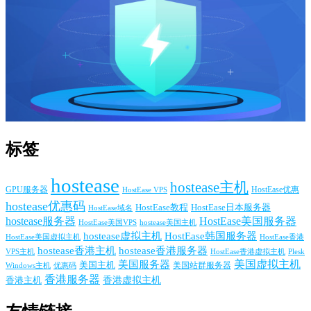
标签
hostease
hostease主机
GPU服务器
HostEase VPS
HostEase优惠
hostease优惠码
HostEase日本服务器
HostEase教程
HostEase域名
hostease服务器
HostEase美国服务器
HostEase美国VPS
hostease美国主机
hostease虚拟主机
HostEase韩国服务器
HostEase香港
HostEase美国虚拟主机
hostease香港主机
hostease香港服务器
VPS主机
Plesk
HostEase香港虚拟主机
美国服务器
美国虚拟主机
美国主机
美国站群服务器
Windows主机
优惠码
香港服务器
香港主机
香港虚拟主机