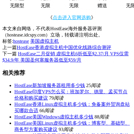
无限型
无限
无限
赠送
无
《
点击进入官网选购
》
本文来自网络，不代表HostEase海外服务器评测
（hostease.idcspy.com）立场，转载请注明出处。
标签:
hostease
美国虚拟主机
上一篇
HostEase香港虚拟主机中国优化线路综合测评
下一篇
HostEase二月促销 虚拟主机6折低至$2.37/月 VPS仅需
$34.9/年 美国圣何塞服务器低至$59/月
相关推荐
HostEase新加坡服务器租用多少钱
25
阅读
HostEase印度VPS怎么买：班加罗尔、德里、孟买节点
价格和购买建议
79
阅读
HostEase香港Linux虚拟主机多少钱：免备案外贸询盘站
买哪款合适
66
阅读
HostEase美国Windows虚拟主机多少钱
88
阅读
HostEase美国Linux虚拟主机多少钱：博客型、基础型、
商务型方案购买建议
93
阅读