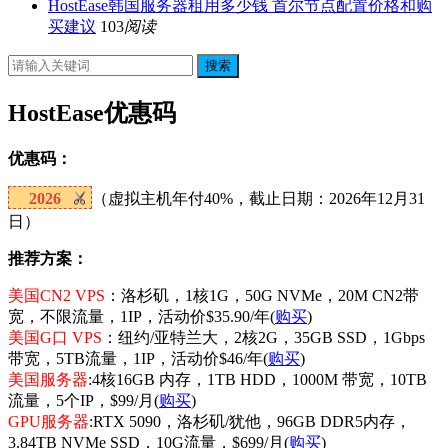
HostEase韩国服务器租用多少钱 首尔节点配置价格和购
买建议
103
阅读
搜索
HostEase优惠码
优惠码：
2026
（虚拟主机年付40%，截止日期：2026年12月31
日）
推荐方案：
美国CN2 VPS
：洛杉矶，1核1G，50G NVMe，20M CN2带
宽，不限流量，1IP，活动价$35.90/年(
购买
)
美国G口 VPS
：纽约/亚特兰大，2核2G，35GB SSD，1Gbps
带宽，5TB流量，1IP，活动价$46/年(
购买
)
美国服务器
:4核16GB 内存，1TB HDD，1000M 带宽，10TB
流量，5个IP，$99/月(
购买
)
GPU服务器
:RTX 5090，洛杉矶/犹他，96GB DDR5内存，
3.84TB NVMe SSD，10G流量，$699/月(
购买
)