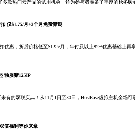
盖了多款热门云产品的试用机会，还为参与者准备了丰厚的秋冬暖
折扣 仅$1.75/月+3个月免费赠期
高达85%折扣优惠，折后价格低至$1.95/月，年付及以上85%优惠基础
 独服赠125IP
有的双联庆典！从11月1日至30日，HostEase虚拟主机全场可享6
惠 双倍福利等你来拿