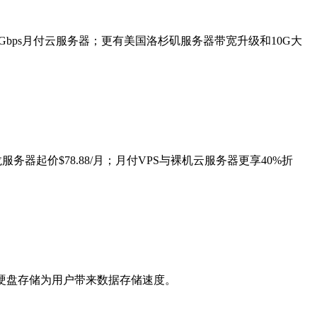
出1Gbps月付云服务器；更有美国洛杉矶服务器带宽升级和10G大
龙服务器起价$78.88/月；月付VPS与裸机云服务器更享40%折
SSD硬盘存储为用户带来数据存储速度。