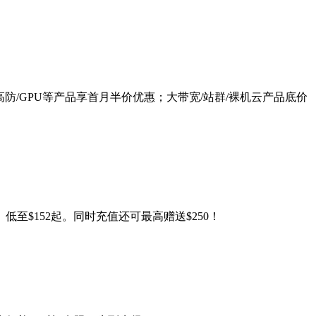
G口/高防/GPU等产品享首月半价优惠；大带宽/站群/裸机云产品底价
）低至$152起。同时充值还可最高赠送$250！